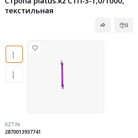
Стропа platus.kz СТП-3-1,0/1000, 
текстильная
0
KZTIN
2870013937741