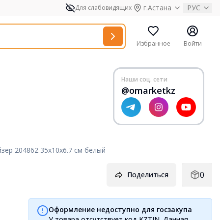
г.Астана
РУС
Для слабовидящих
Избранное
Войти
Наши соц. сети
@omarketkz
йзер 204862 35x10x6.7 см белый
0
Поделиться
Оформление недоступно для госзакупа
У товара отсутствует код KZTIN. Данная