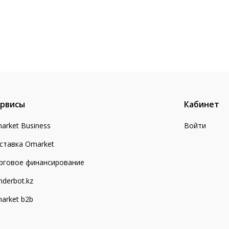
рвисы
Кабинет
arket Business
Войти
ставка Omarket
рговое финансирование
nderbot.kz
arket b2b