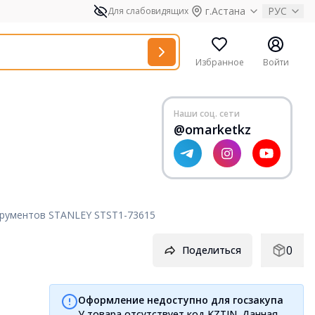
г.Астана
РУС
Для слабовидящих
Избранное
Войти
Наши соц. сети
@omarketkz
трументов STANLEY STST1-73615
0
Поделиться
Оформление недоступно для госзакупа
У товара отсутствует код KZTIN. Данная