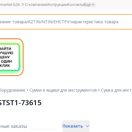
market b2b
О компании
Инструкции
Контакты
Еще
борудование
Сумки и ящики для инструментов
Сумка для инс
STST1-73615
ные заказы
Показать