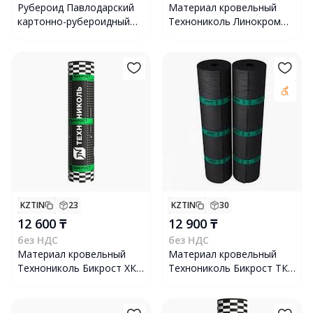
Рубероид Павлодарский
Материал кровельный
картонно-рубероидный
Технониколь Линокром
завод РКК-400, рулон
ХКП сланец серый, 10х1 м
KZTIN
23
KZTIN
30
12 600 ₸
12 900 ₸
без НДС
без НДС
Материал кровельный
Материал кровельный
Технониколь Бикрост ХКП
Технониколь Бикрост ТКП
10x1 м Сланец Серый
1x10 м, черный