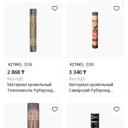
KZTIN
23
KZTIN
32
2 868 ₸
3 340 ₸
без НДС
без НДС
Материал кровельный
Материал кровельный
Технониколь Рубероид
Самарский Рубероид
РПП-300, 15х1 м
Рубероид РПП-300(О)М,
15х1 м