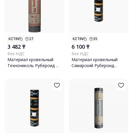
KZTIN
27
KZTIN
35
3 482 ₸
6 100 ₸
без НДС
без НДС
Материал кровельный
Материал кровельный
Технониколь Рубероид ТУ
Самарский Рубероид
РКК-350 10x1 м
Рубемаст РНК-400-1.5,
10х1 м