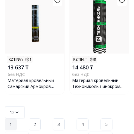
KZTIN
1
KZTIN
8
13 637 ₸
14 480 ₸
без НДС
без НДС
Материал кровельный
Материал кровельный
Самарский Армокров
Технониколь Линокром
"Базис" ХПП 1.9, 9х1 м
ХПП, 15x1 м
12
1
2
3
4
5