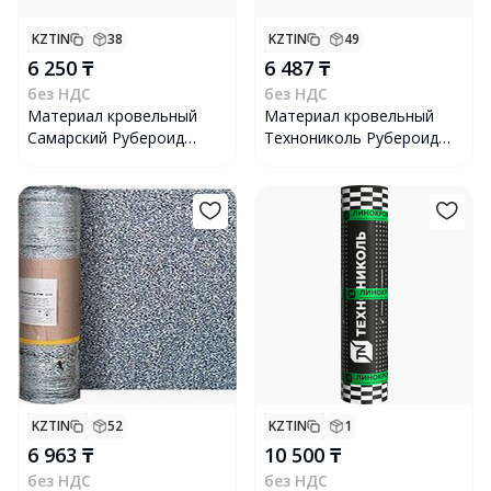
KZTIN
38
KZTIN
49
6 250 ₸
6 487 ₸
без НДС
без НДС
Материал кровельный
Материал кровельный
Самарский Рубероид
Технониколь Рубероид
Рубемаст РНП-350-1.5,
РКП 350, 15х1 м
10х1 м
KZTIN
52
KZTIN
1
6 963 ₸
10 500 ₸
без НДС
без НДС