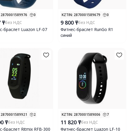
: 2870001589976
0
KZTIN
: 2870001589679
0
 ₸
9 800 ₸
без НДС
без НДС
с-браслет Luazon LF-07
Фитнес-браслет RunGo R1
синий
: 2870001589921
2
KZTIN
: 2870001589006
7
00 ₸
11 820 ₸
без НДС
без НДС
с-браслет Ritmix RFB-300
Фитнес-браслет Luazon LF-10