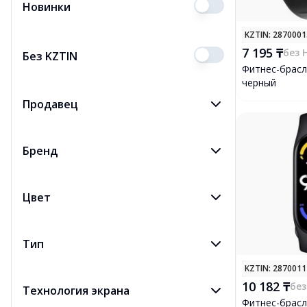
Новинки
KZTIN
: 287000
7 195 ₸
без 
Без KZTIN
Фитнес-брасл
черный
Продавец
Бренд
Цвет
Тип
KZTIN
: 287001
10 182 ₸
без
Технология экрана
Фитнес-брасл