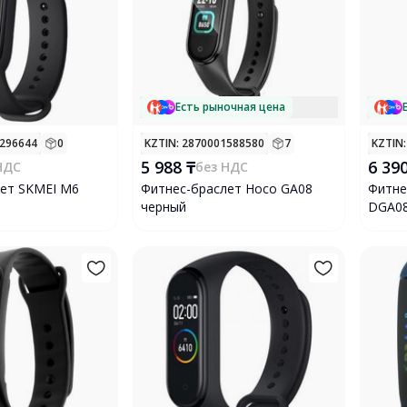
Есть рыночная цена
1296644
0
KZTIN
: 2870001588580
7
KZTIN
5 988 ₸
6 390
НДС
без НДС
ет SKMEI M6
Фитнес-браслет Hoco GA08
Фитне
черный
DGA08