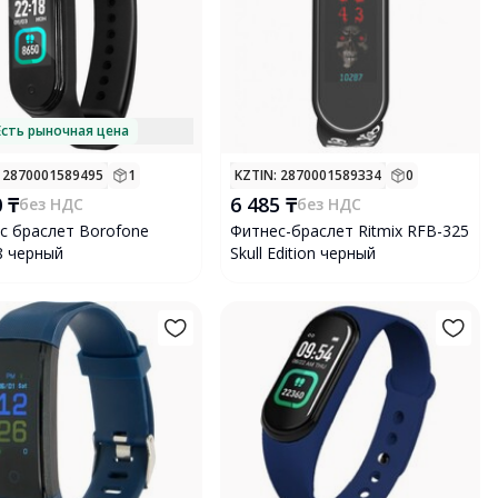
Есть рыночная цена
: 2870001589495
1
KZTIN
: 2870001589334
0
 ₸
6 485 ₸
без НДС
без НДС
с браслет Borofone
Фитнес-браслет Ritmix RFB-325
 черный
Skull Edition черный