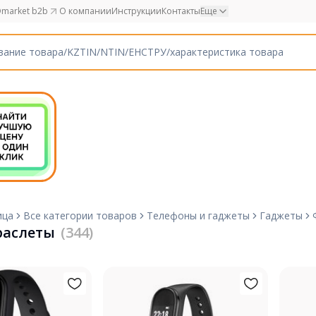
market b2b
О компании
Инструкции
Контакты
Еще
ица
Все категории товаров
Телефоны и гаджеты
Гаджеты
раслеты
(344)