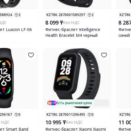
1588924
2
KZTIN
: 2870001589297
2
KZTIN
8 099 ₸
8 287
НДС
без НДС
ет Luazon LF-06
Фитнес-браслет Intelligence
Фитне
Health Bracelet M4 черный
синий
Есть рыночная цена
1296167
0
KZTIN
: 2870011296495
0
KZTIN
10 995 ₸
11 0
 НДС
без НДС
ет Smart Band
Фитнес-браслет Xiaomi Xiaomi
Фитне