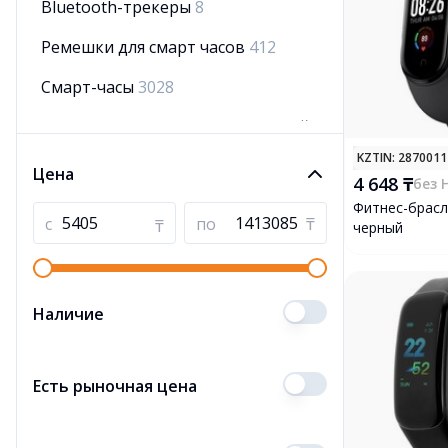
Bluetooth-трекеры
8
Ремешки для смарт часов
412
Смарт-часы
3028
Блоки питания для радиостанций
3
KZTIN
: 287001
Цена
4 648 ₸
без 
Системы нагревания табака
25
Фитнес-брасл
с
по
₸
₸
черный
Смарт-очки
1
Рации и радиостанции
401
Аксессуары для раций и
Наличие
радиостанций
172
Электронные книги
137
Есть рыночная цена