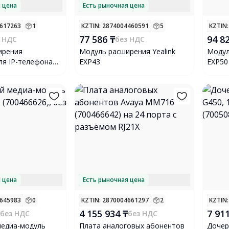
 цена
Есть рыночная цена
1617263
1
KZTIN
: 2874004460591
5
KZTIN
77 586 ₸
94 8
 НДС
без НДС
ирения
Модуль расширения Yealink
Модул
ля IP-телефона
EXP43
EXP50
GXP2200EXT
 цена
Есть рыночная цена
4645983
0
KZTIN
: 2870004661297
2
KZTIN
4 155 934 ₸
7 91
без НДС
без НДС
медиа-модуль
Плата аналоговых абонентов
Дочер