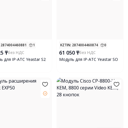
: 2874004460881
1
KZTIN
: 2874004460874
0
25 ₸
61 050 ₸
без НДС
без НДС
ь для IP-АТС Yeastar S2
Модуль для IP-АТС Yeastar SO