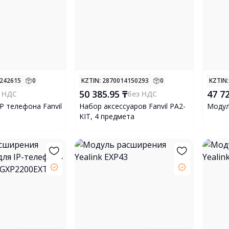
4242615
0
KZTIN
: 2870014150293
0
KZTIN
50 385.95 ₸
47 7
 НДС
без НДС
P телефона Fanvil
Набор аксессуаров Fanvil PA2-
Модул
KIT, 4 предмета