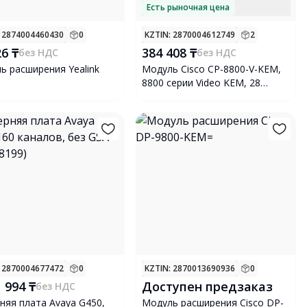
Есть рыночная цена
: 2874004460430
0
KZTIN
: 2870004612749
2
26 ₸
384 408 ₸
без НДС
без НДС
ь расширения Yealink
Модуль Cisco CP-8800-V-KEM,
8800 серии Video KEM, 28
кнопок
: 2870004677472
0
KZTIN
: 2870013690936
0
1 994 ₸
Доступен предзаказ
без НДС
няя плата Avaya G450,
Модуль расширения Cisco DP-