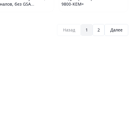
аналов, без GSA
9800-KEM=
08199)
Назад
1
2
Далее