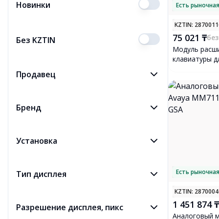
Новинки
Есть рыночная
Аксессуары для IP-телефонов
7
KZTIN
: 287001
АТС
37
75 021 ₸
без
Без KZTIN
Модуль расш
клавиатуры д
Grandstream 
Продавец
Бренд
Установка
Есть рыночная
Тип дисплея
KZTIN
: 287000
1 451 874 ₸
Разрешение дисплея, пикс
Аналоговый 