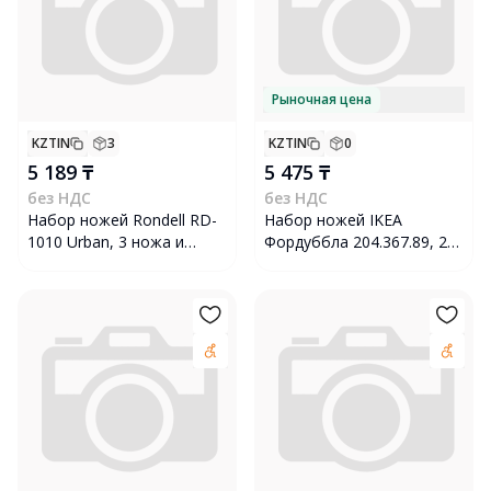
Рыночная цена
KZTIN
3
KZTIN
0
5 189 ₸
5 475 ₸
без НДС
без НДС
Набор ножей Rondell RD-
Набор ножей IKEA
1010 Urban, 3 ножа и
Фордуббла 204.367.89, 2
разделочная доска
шт