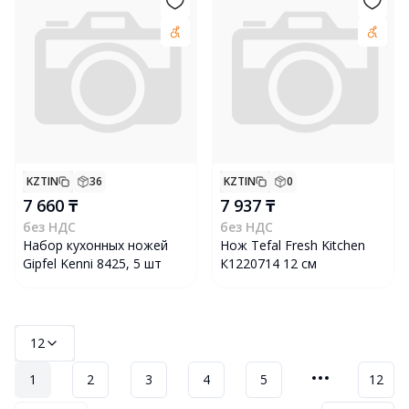
KZTIN
36
KZTIN
0
7 660 ₸
7 937 ₸
без НДС
без НДС
Набор кухонных ножей
Нож Tefal Fresh Kitchen
Gipfel Kenni 8425, 5 шт
К1220714 12 см
12
1
2
3
4
5
12