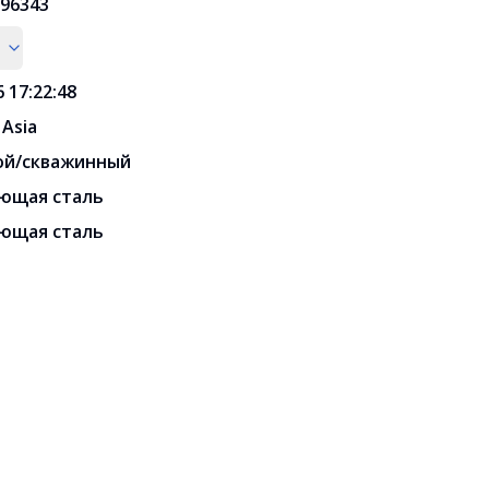
96343
6 17:22:48
 Asia
ой/скважинный
ющая сталь
ющая сталь