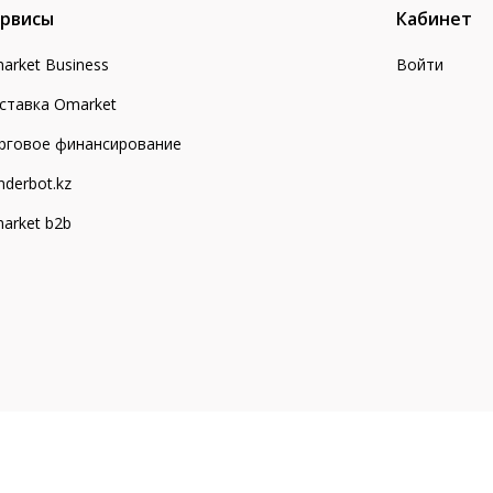
рвисы
Кабинет
arket Business
Войти
ставка Omarket
рговое финансирование
nderbot.kz
arket b2b