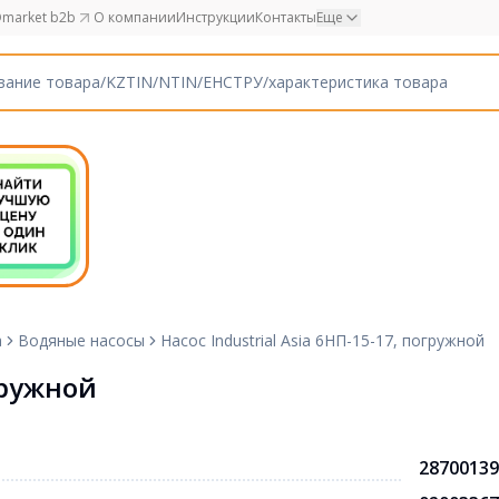
market b2b
О компании
Инструкции
Контакты
Еще
а
Водяные насосы
Насос Industrial Asia 6НП-15-17, погружной
огружной
28700139