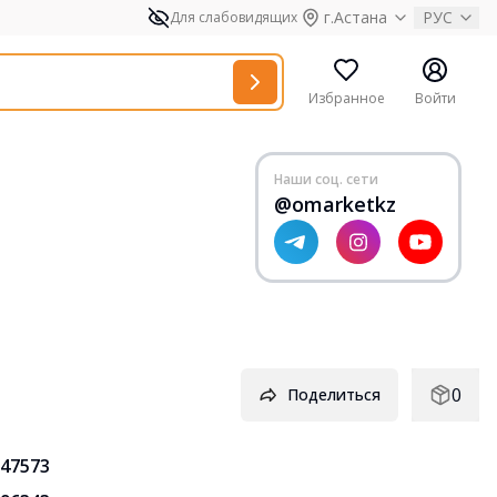
г.Астана
РУС
Для слабовидящих
Избранное
Войти
Наши соц. сети
@omarketkz
0
Поделиться
47573