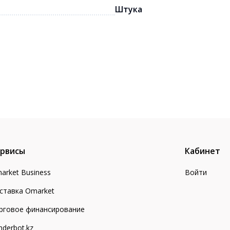
Штука
рвисы
Кабинет
arket Business
Войти
ставка Omarket
рговое финансирование
nderbot.kz