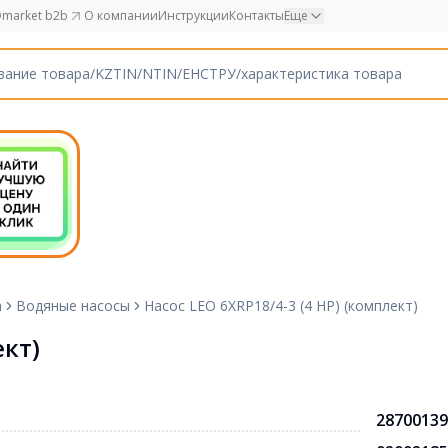
market b2b
О компании
Инструкции
Контакты
Еще
а
Водяные насосы
Насос LEO 6XRP18/4-3 (4 НР) (комплект)
ект)
28700139