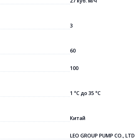
27 куб. м/ч
3
60
100
1 °C до 35 °C
Китай
LEO GROUP PUMP CO., LTD