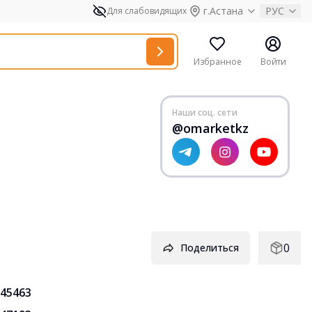
г.Астана
РУС
Для слабовидящих
Избранное
Войти
Наши соц. сети
@omarketkz
0
Поделиться
45463