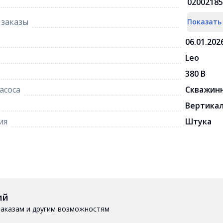
02002185
заказы
Показать
06.01.202
Leo
380 В
асоса
Скважин
Вертика
ия
Штука
ий
 заказам и другим возможностям