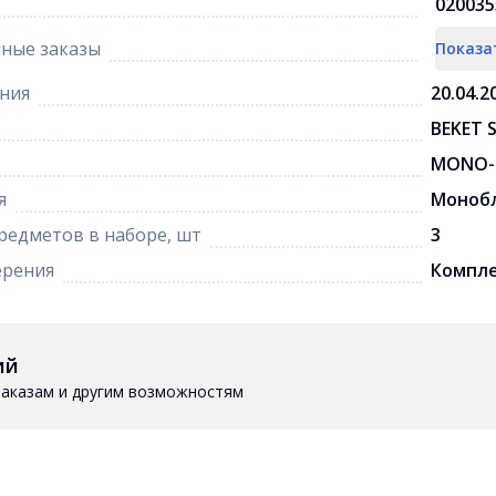
020035
ные заказы
Показа
ния
20.04.2
BEKET 
MONO-
я
Монобл
редметов в наборе, шт
3
ерения
Компл
ий
 заказам и другим возможностям