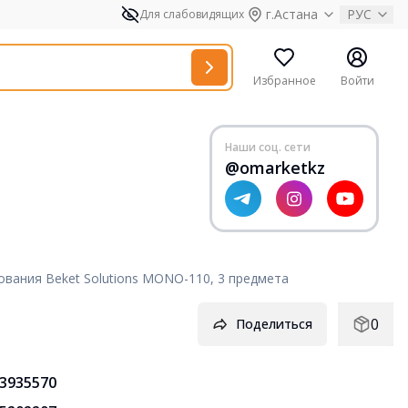
г.Астана
РУС
Для слабовидящих
Избранное
Войти
Наши соц. сети
@omarketkz
вания Beket Solutions MONO-110, 3 предмета
0
Поделиться
3935570