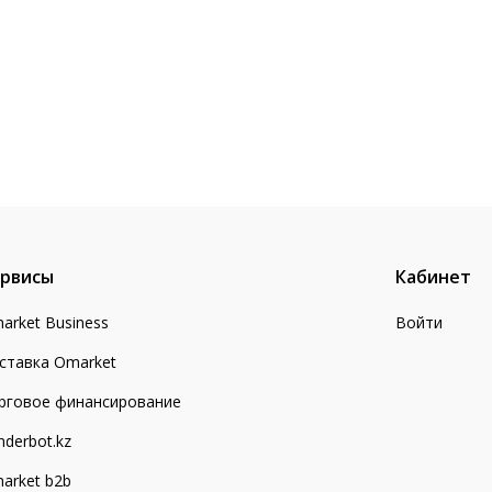
рвисы
Кабинет
arket Business
Войти
ставка Omarket
рговое финансирование
nderbot.kz
arket b2b