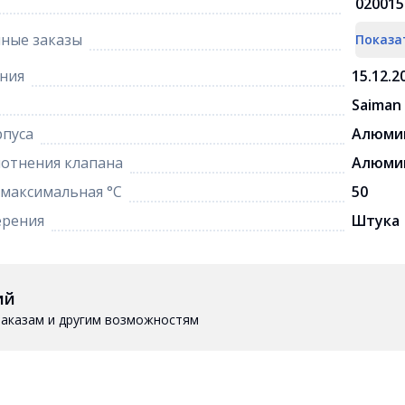
020015
ные заказы
Показа
ния
15.12.2
Saiman
рпуса
Алюми
отнения клапана
Алюмин
максимальная °C
50
ерения
Штука
ий
 заказам и другим возможностям