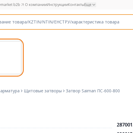
market b2b
О компании
Инструкции
Контакты
Еще
 арматура
Щитовые затворы
Затвор Saiman ПС-600-800
287001