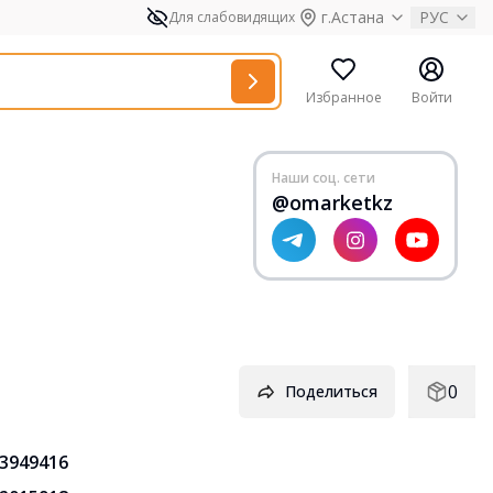
г.Астана
РУС
Для слабовидящих
Избранное
Войти
Наши соц. сети
@omarketkz
0
Поделиться
3949416