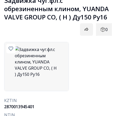
Задвижка чуг.фл.с 
обрезиненным клином, YUANDA 
VALVE GROUP СО, ( H ) Ду150 Ру16
0
KZTIN
2870013945401
NTIN