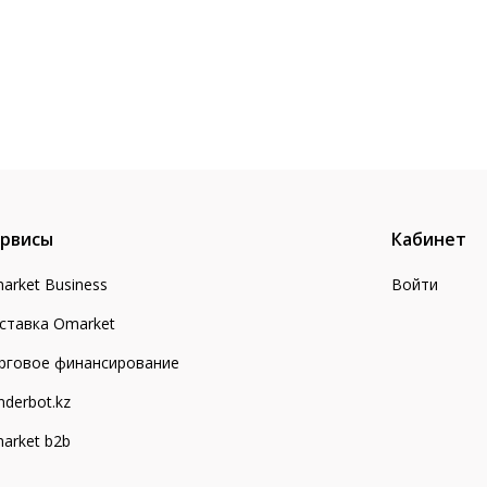
рвисы
Кабинет
arket Business
Войти
ставка Omarket
рговое финансирование
nderbot.kz
arket b2b