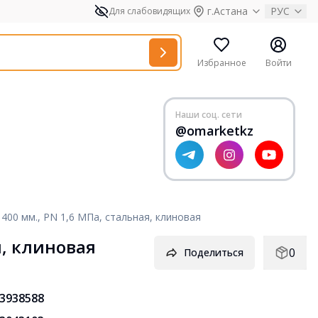
г.Астана
РУС
Для слабовидящих
Избранное
Войти
Наши соц. сети
@omarketkz
400 мм., РN 1,6 МПа, стальная, клиновая
я, клиновая
0
Поделиться
3938588