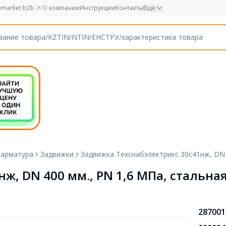
market b2b
О компании
Инструкции
Контакты
Еще
 арматура
Задвижки
Задвижка Техснабэлектрикс 30с41нж, DN 
ж, DN 400 мм., РN 1,6 МПа, стальна
287001