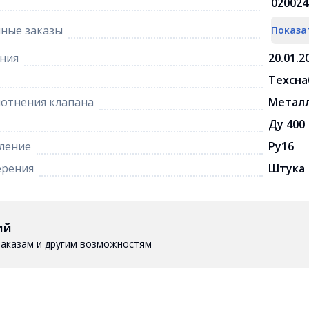
020024
ные заказы
Показа
ния
20.01.2
Техсна
отнения клапана
Метал
Ду 400
ление
Ру16
ерения
Штука
ий
 заказам и другим возможностям