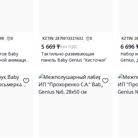
698
0
KZTIN
: 2870013321632
0
KZTIN
: 
5 669 ₸
6 696 
без НДС
тов Baby
Тактильно-развивающая
Набор и
чной анимации,
панель Baby Genius “Кисточки”
Genius,
9 предм