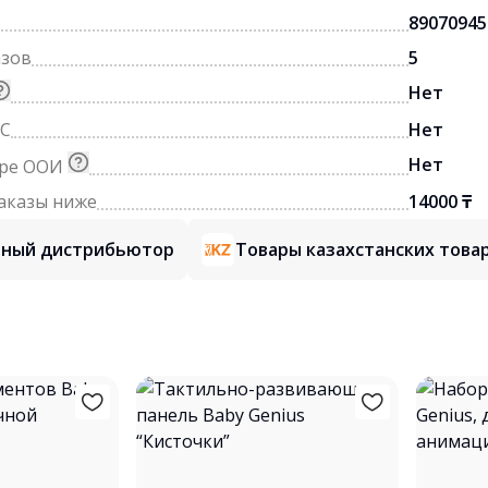
89070945
азов
5
Нет
С
Нет
Нет
тре ООИ
аказы ниже
14000 ₸
ный дистрибьютор
Товары казахстанских тов