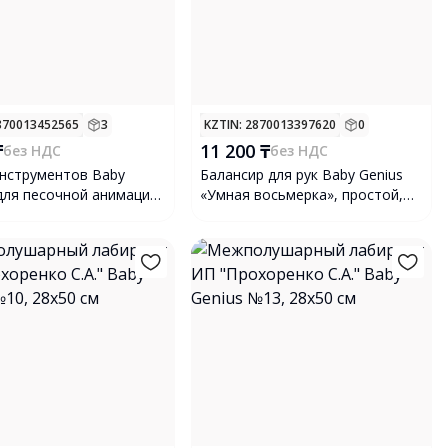
2870013452565
3
KZTIN
: 2870013397620
0
₸
11 200 ₸
без НДС
без НДС
нструментов Baby
Балансир для рук Baby Genius
 для песочной анимации,
«Умная восьмерка», простой,
етов
малый