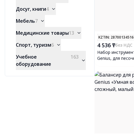
Досуг, книги
4
Мебель
7
Медицинские товары
13
KZTIN
: 2870013451
Спорт, туризм
6
4 536 ₸
без НДС
Набор инструмен
Учебное
163
Genius, для песо
оборудование
4 шт.