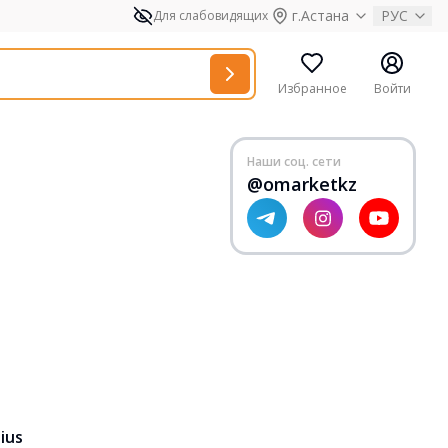
г.Астана
РУС
Для слабовидящих
Избранное
Войти
Наши соц. сети
@omarketkz
ius