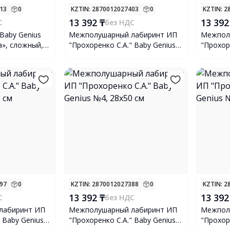
613
0
KZTIN
: 2870012027403
0
KZTIN
: 
13 392 ₸
13 392
С
без НДС
 Baby Genius
Межполушарный лабиринт ИП
Межпол
», сложный,
"Прохоренко С.А." Baby Genius
"Прохор
№6, 28х50 см
№10, 28
397
0
KZTIN
: 2870012027388
0
KZTIN
: 
13 392 ₸
13 392
С
без НДС
лабиринт ИП
Межполушарный лабиринт ИП
Межпол
 Baby Genius
"Прохоренко С.А." Baby Genius
"Прохор