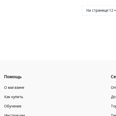
№3, 28х50 см
На странице
:
12
Помощь
Се
О магазине
Om
Как купить
До
Обучение
То
Инструкции
Te