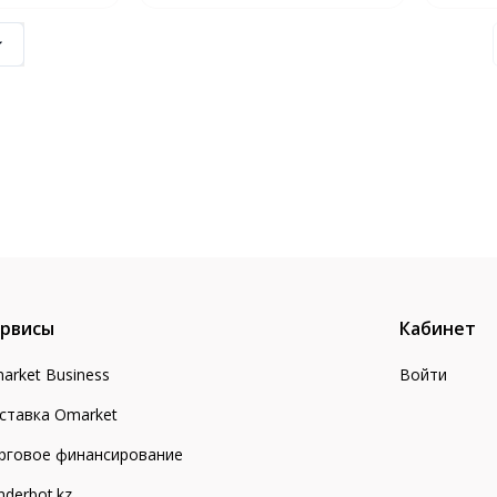
№4, 28х50 см
№1, 28х
рвисы
Кабинет
arket Business
Войти
ставка Omarket
рговое финансирование
nderbot.kz