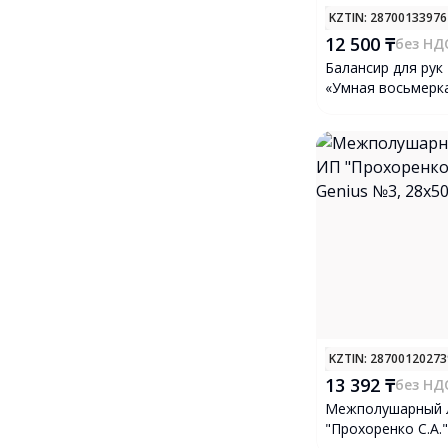
KZTIN
: 2870013397
12 500 ₸
без НД
Балансир для рук
«Умная восьмерка
малый
KZTIN
: 2870012027
13 392 ₸
без НД
Межполушарный 
"Прохоренко С.А."