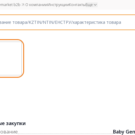
market b2b
О компании
Инструкции
Контакты
Еще
ые закупки
нование
Baby Gen