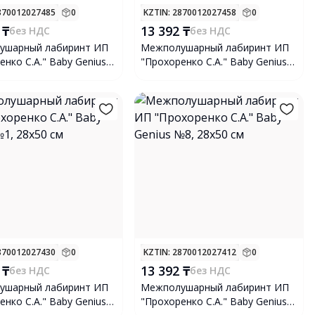
2870012027485
0
KZTIN
: 2870012027458
0
 ₸
13 392 ₸
без НДС
без НДС
ушарный лабиринт ИП
Межполушарный лабиринт ИП
енко С.А." Baby Genius
"Прохоренко С.А." Baby Genius
х50 см
№13, 28х50 см
2870012027430
0
KZTIN
: 2870012027412
0
 ₸
13 392 ₸
без НДС
без НДС
ушарный лабиринт ИП
Межполушарный лабиринт ИП
енко С.А." Baby Genius
"Прохоренко С.А." Baby Genius