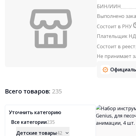
БИН/ИИН
Выполнено зак
Состоит в РНУ
Плательщик НД
Состоит в реес
Не принимает з
Официаль
Всего товаров:
235
Уточнить категорию
Все категории
235
Детские товары
42