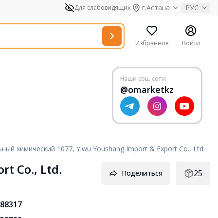
г.Астана
РУС
Для слабовидящих
Избранное
Войти
Наши соц. сети
@omarketkz
ый химический 1077, Yiwu Youshang Import & Export Co., Ltd.
 Co., Ltd.
25
Поделиться
88317