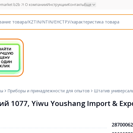
market b2b
О компании
Инструкции
Контакты
Еще
ты
Приборы и принадлежности для опытов
Штатив универсальн
077, Yiwu Youshang Import & Export
28700062