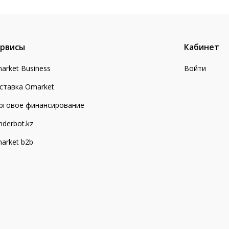
рвисы
Кабинет
arket Business
Войти
ставка Omarket
рговое финансирование
nderbot.kz
arket b2b